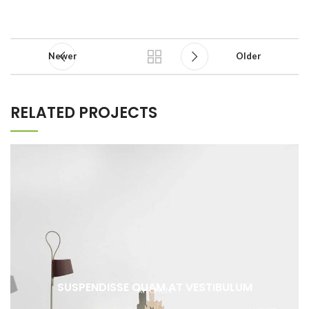
Newer
Older
RELATED PROJECTS
SUSPENDISSE QUAM AT VESTIBULUM
KITCHEN